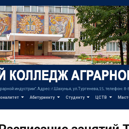
Перейти
к
содержимому
ой индустрии". Адрес: г.Шахунья, ул.Тургенева,15, телефон: 8-8315
оналитет
Абитуриенту
Студенту
ЦСТВ
Маст