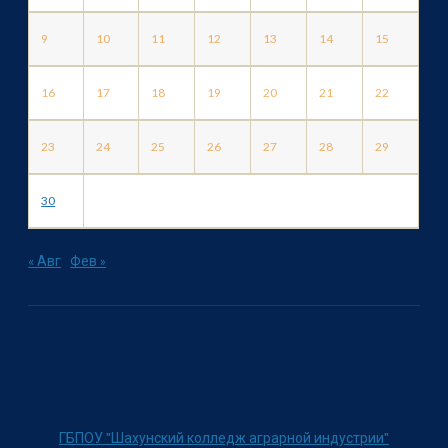
9
10
11
12
13
14
15
16
17
18
19
20
21
22
23
24
25
26
27
28
29
30
« Авг
Фев »
ГБПОУ "Шахунский колледж аграрной индустрии"