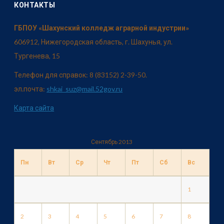
КОНТАКТЫ
ГБПОУ «Шахунский колледж аграрной индустрии»
606912, Нижегородская область, г. Шахунья, ул.
Тургенева, 15
Телефон для справок: 8 (83152) 2-39-50.
эл.почта:
shkai_suz@mail.52gov.ru
Карта сайта
Сентябрь 2013
Пн
Вт
Ср
Чт
Пт
Сб
Вс
1
2
3
4
5
6
7
8