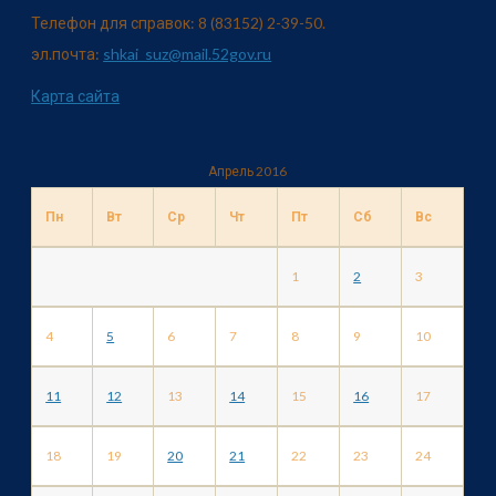
Телефон для справок: 8 (83152) 2-39-50.
эл.почта:
shkai_suz@mail.52gov.ru
Карта сайта
Апрель 2016
Пн
Вт
Ср
Чт
Пт
Сб
Вс
1
2
3
4
5
6
7
8
9
10
11
12
13
14
15
16
17
18
19
20
21
22
23
24