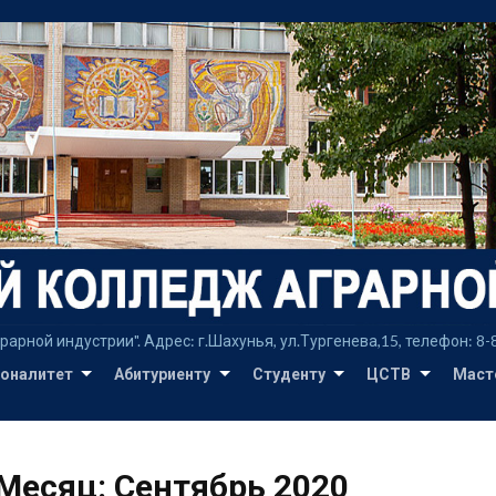
Перейти
к
содержимому
ой индустрии". Адрес: г.Шахунья, ул.Тургенева,15, телефон: 8-8315
оналитет
Абитуриенту
Студенту
ЦСТВ
Маст
Месяц:
Сентябрь 2020