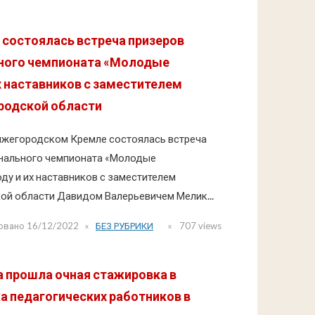
 состоялась встреча призеров
ного чемпионата «Молодые
 наставников с заместителем
родской области
Нижегородском Кремле состоялась встреча
нального чемпионата «Молодые
ду и их наставников с заместителем
ой области Давидом Валерьевичем Мелик...
овано
16/12/2022
БЕЗ РУБРИКИ
707 views
да прошла очная стажировка в
 педагогических работников в