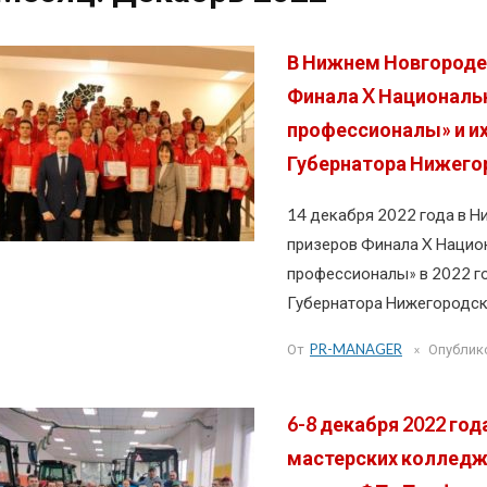
В Нижнем Новгороде
Финала X Националь
профессионалы» и их
Губернатора Нижего
14 декабря 2022 года в 
призеров Финала X Нацио
профессионалы» в 2022 го
Губернатора Нижегородск
От
PR-MANAGER
Опублик
6-8 декабря 2022 го
мастерских колледжа