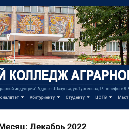
Перейти
к
содержимому
ой индустрии". Адрес: г.Шахунья, ул.Тургенева,15, телефон: 8-8315
оналитет
Абитуриенту
Студенту
ЦСТВ
Маст
Месяц:
Декабрь 2022