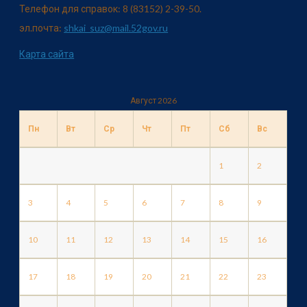
Телефон для справок: 8 (83152) 2-39-50.
эл.почта:
shkai_suz@mail.52gov.ru
Карта сайта
Август 2026
Пн
Вт
Ср
Чт
Пт
Сб
Вс
1
2
3
4
5
6
7
8
9
10
11
12
13
14
15
16
17
18
19
20
21
22
23